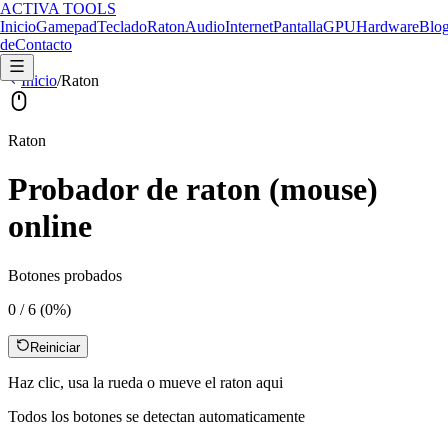
ACTIVA TOOLS
Inicio
Gamepad
Teclado
Raton
Audio
Internet
Pantalla
GPU
Hardware
Blo
de
Contacto
Inicio
/
Raton
Raton
Probador de raton (mouse)
online
Botones probados
0
/
6
(
0
%)
Reiniciar
Haz clic, usa la rueda o mueve el raton aqui
Todos los botones se detectan automaticamente