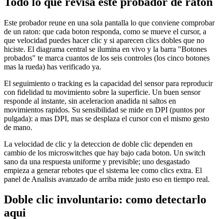
Todo lo que revisa este probador de raton
Este probador reune en una sola pantalla lo que conviene comprobar
de un raton: que cada boton responda, como se mueve el cursor, a
que velocidad puedes hacer clic y si aparecen clics dobles que no
hiciste. El diagrama central se ilumina en vivo y la barra "Botones
probados" te marca cuantos de los seis controles (los cinco botones
mas la rueda) has verificado ya.
El seguimiento o tracking es la capacidad del sensor para reproducir
con fidelidad tu movimiento sobre la superficie. Un buen sensor
responde al instante, sin aceleracion anadida ni saltos en
movimientos rapidos. Su sensibilidad se mide en DPI (puntos por
pulgada): a mas DPI, mas se desplaza el cursor con el mismo gesto
de mano.
La velocidad de clic y la deteccion de doble clic dependen en
cambio de los microswitches que hay bajo cada boton. Un switch
sano da una respuesta uniforme y previsible; uno desgastado
empieza a generar rebotes que el sistema lee como clics extra. El
panel de Analisis avanzado de arriba mide justo eso en tiempo real.
Doble clic involuntario: como detectarlo
aqui