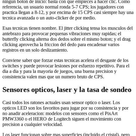
ningun boton de inicio: basta con que empieces a hacer clic. Como
referencia, un usuario normal ronda 5-7 CPS; los jugadores con
practica llegan a 8-12, y por encima de 15 CPS casi siempre hay una
tecnica avanzada o un auto-clicker de por medio.
Esas tecnicas tienen nombre. El jitter clicking tensa los musculos del
antebrazo para provocar pequenas vibraciones muy rapidas; el
butterfly clicking alterna dos dedos sobre el mismo boton; y el drag
clicking aprovecha la friccion del dedo para encadenar varios
registros en un solo deslizamiento.
Conviene saber que forzar estas tecnicas acelera el desgaste de los
switches y puede provocar lesiones por esfuerzo repetitivo. Para el
dia a dia y para la mayoria de juegos, una buena precision y
consistencia valen mas que un numero bruto de CPS.
Sensores opticos, laser y la tasa de sondeo
Casi todos los ratones actuales usan sensor optico o laser. Los
opticos LED son los favoritos para jugar por su consistencia y por
no anadir aceleracion: modelos con sensores como el PixArt
PMW3360 o el HERO de Logitech siguen el movimiento con
precision a cualquier velocidad.
Los laser funcionan sobre mas superficies (incluido el cristal), pero