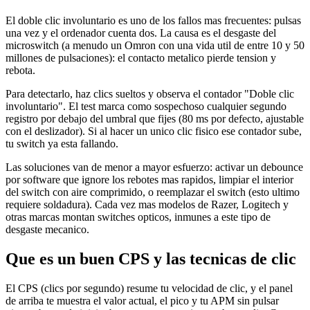
El doble clic involuntario es uno de los fallos mas frecuentes: pulsas
una vez y el ordenador cuenta dos. La causa es el desgaste del
microswitch (a menudo un Omron con una vida util de entre 10 y 50
millones de pulsaciones): el contacto metalico pierde tension y
rebota.
Para detectarlo, haz clics sueltos y observa el contador "Doble clic
involuntario". El test marca como sospechoso cualquier segundo
registro por debajo del umbral que fijes (80 ms por defecto, ajustable
con el deslizador). Si al hacer un unico clic fisico ese contador sube,
tu switch ya esta fallando.
Las soluciones van de menor a mayor esfuerzo: activar un debounce
por software que ignore los rebotes mas rapidos, limpiar el interior
del switch con aire comprimido, o reemplazar el switch (esto ultimo
requiere soldadura). Cada vez mas modelos de Razer, Logitech y
otras marcas montan switches opticos, inmunes a este tipo de
desgaste mecanico.
Que es un buen CPS y las tecnicas de clic
El CPS (clics por segundo) resume tu velocidad de clic, y el panel
de arriba te muestra el valor actual, el pico y tu APM sin pulsar