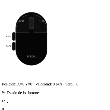
IZQ
DER
FWD
BACK
SCROLL
Posicion: X=
0
Y=
0
· Velocidad:
0
px/s · Scroll:
0
Estado de los botones
IZQ
0