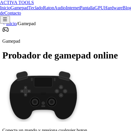
ACTIVA TOOLS
Inicio
Gamepad
Teclado
Raton
Audio
Internet
Pantalla
GPU
Hardware
Blo
de
Contacto
Inicio
/
Gamepad
Gamepad
Probador de gamepad online
Conecta un mando y presiona cualquier boton