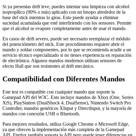
Si ya presentas drift leve, puedes intentar una limpieza con alcohol
isopropílico (90% o más) aplicado con un hisopo alrededor de la
base del stick mientras lo giras. Esto puede ayudar a eliminar
suciedad acumulada que esté interfiriendo con los sensores. Permite
que el alcohol se evapore completamente antes de usar el mando.
En casos de drift severo, puede ser necesario reemplazar el módulo
del potenciómetro del stick. Este procedimiento requiere abrir el
mando y soldar componentes, por lo que se recomienda acudir a un
servicio técnico especializado si no tienes experiencia en reparación
de electrónica. Algunos mandos modernos utilizan sensores de
efecto Hall que son resistentes al drift mecánico.
Compatibilidad con Diferentes Mandos
Este test es compatible con cualquier mando que soporte la
Gamepad API del W3C. Esto incluye mandos de Xbox (One, Series
X|S), PlayStation (DualShock 4, DualSense), Nintendo Switch Pro
Controller, mandos genéricos XInput y DirectInput, y la mayoría de
mandos con conexión USB o Bluetooth.
Para mejores resultados, utiliza Google Chrome o Microsoft Edge,
ya que ofrecen la implementación más completa de la Gamepad
API. Firefox también soporta la API pero puede tener diferencias en