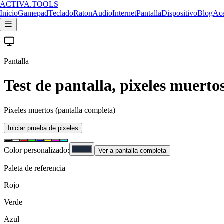
ACTIVA
.
TOOLS
Inicio
Gamepad
Teclado
Raton
Audio
Internet
Pantalla
Dispositivo
Blog
Ace
Pantalla
Test de pantalla, pixeles muertos
Pixeles muertos (pantalla completa)
Iniciar prueba de pixeles
Color personalizado:
Ver a pantalla completa
Paleta de referencia
Rojo
Verde
Azul