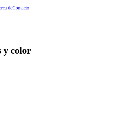
rca de
Contacto
 y color