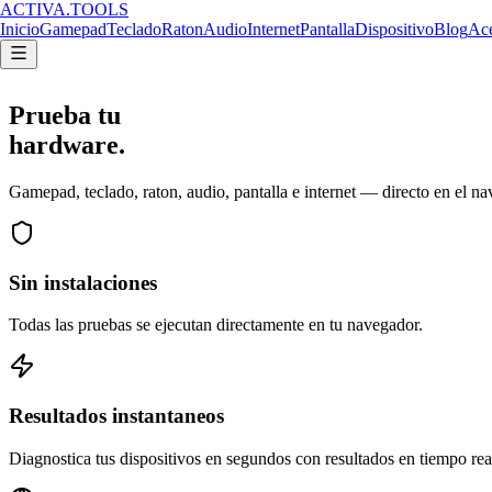
ACTIVA
.
TOOLS
Inicio
Gamepad
Teclado
Raton
Audio
Internet
Pantalla
Dispositivo
Blog
Ace
Prueba tu
hardware
.
Gamepad, teclado, raton, audio, pantalla e internet — directo en el nav
Sin instalaciones
Todas las pruebas se ejecutan directamente en tu navegador.
Resultados instantaneos
Diagnostica tus dispositivos en segundos con resultados en tiempo rea