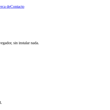
rca de
Contacto
egador, sin instalar nada.
l.