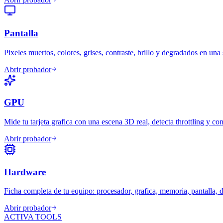
Pantalla
Pixeles muertos, colores, grises, contraste, brillo y degradados en una 
Abrir probador
GPU
Mide tu tarjeta grafica con una escena 3D real, detecta throttling y co
Abrir probador
Hardware
Ficha completa de tu equipo: procesador, grafica, memoria, pantalla, d
Abrir probador
ACTIVA TOOLS