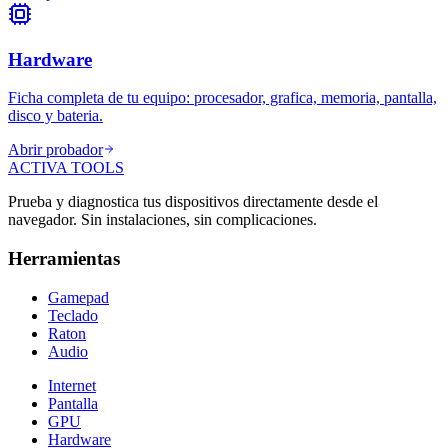
Hardware
Ficha completa de tu equipo: procesador, grafica, memoria, pantalla,
disco y bateria.
Abrir probador
ACTIVA TOOLS
Prueba y diagnostica tus dispositivos directamente desde el
navegador. Sin instalaciones, sin complicaciones.
Herramientas
Gamepad
Teclado
Raton
Audio
Internet
Pantalla
GPU
Hardware